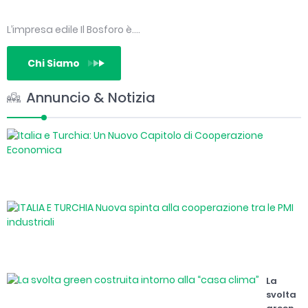
L’impresa edile Il Bosforo è….
Chi Siamo
Annuncio & Notizia
I
e
T
U
N
C
I
d
E
C
T
E
N
s
A
a
c
La
c
il
svolta
t
F