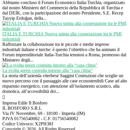
Abbiamo concluso il Forum Economico Italia-Turchia, organizzato
dal nostro Ministero del Commercio della Repubblica di Turchia e
dal DEİK, con la partecipazione del nostro Presidente, S.E. Recep
Tayyip Erdoğan, della...
ITALIA E TURCHIA Nuova spinta alla cooperazione tra le PMI
industriali
Rafforzare la collaborazione tra le piccole e medie imprese
industriali italiane e turche: è questo l’obiettivo che ha animato il
Forum imprenditoriale Italia-Turchia tenutosi a Roma, promosso dal
Ministero degli...
La svolta green costruita intorno alla “casa clima”
La storia dell’azienda viterbese Saggini Costruzioni che sceglie un
nuovo percorso con il passaggio alle case ecosostenibili Case ad alto
risparmio energetico, con attenzione all’isolamento acustico, alla
domotica, all’accessibilità dei...
Impresa Edile Il Bosforo
IL BOSFORO S.R.L
Via IV Novembre, 69 - 18100 - Imperia (IM)
P.IVA 01756540082 - C.F. 01756540082
Codice Univoco: X2PH38J
Copyright © 2026. All Rights Reserved.