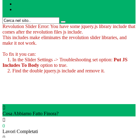
Blog
Contatti
Revolution Slider Error: You have some jquery.js library include that
comes after the revolution files js include.
This includes make eliminates the revolution slider libraries, and
make it not work.
To fix it you can:
1. In the Slider Settings -> Troubleshooting set option:
Put JS
Includes To Body
option to true.
2. Find the double jquery.js include and remove it.
Cosa Abbiamo Fatto Finora?
0
Lavori Completati