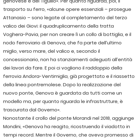
genovese e del Tigullio». Per quanto riguarda, poi, il
trasporto su ferro, «alcune opere essenziali – prosegue
Attanasio – sono legate al completamento del terzo
valico dei Giovi: il quadruplicamento della tratta
Voghera-Pavia, per non creare lì un collo di bottiglia, e il
nodo ferroviario di Genova, che fa parte dell’ultimo
miglio, verso mare, del valico e, secondo il
concessionario, non ha stanziamenti adeguati all’entità
dei lavori da fare. E poi ci vogliono il raddoppio della
ferrovia Andora-Ventimiglia, già progettato e il riassetto
della linea pontremolese. Dopo la realizzazione del
nuovo ponte, Genova è guardata da tutti come un
modello ma, per quanto riguarda le infrastrutture, è
trascurata dal Governo».
Nonostante il crollo del ponte Morandi nel 2018, aggiunge
Mondini, «Genova ha reagito, ricostruendo il viadotto in
tempi record. Mentre il Governo, che aveva promesso di