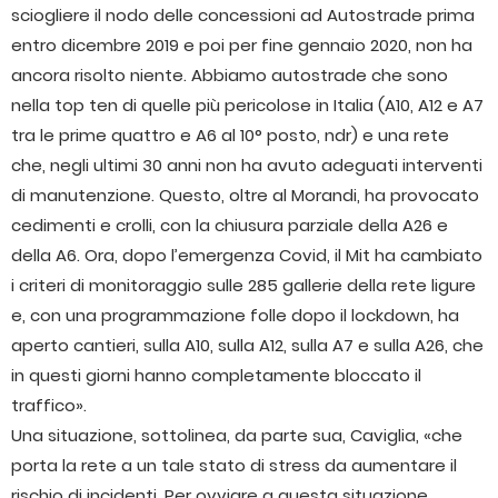
sciogliere il nodo delle concessioni ad Autostrade prima
entro dicembre 2019 e poi per fine gennaio 2020, non ha
ancora risolto niente. Abbiamo autostrade che sono
nella top ten di quelle più pericolose in Italia (A10, A12 e A7
tra le prime quattro e A6 al 10° posto, ndr) e una rete
che, negli ultimi 30 anni non ha avuto adeguati interventi
di manutenzione. Questo, oltre al Morandi, ha provocato
cedimenti e crolli, con la chiusura parziale della A26 e
della A6. Ora, dopo l’emergenza Covid, il Mit ha cambiato
i criteri di monitoraggio sulle 285 gallerie della rete ligure
e, con una programmazione folle dopo il lockdown, ha
aperto cantieri, sulla A10, sulla A12, sulla A7 e sulla A26, che
in questi giorni hanno completamente bloccato il
traffico».
Una situazione, sottolinea, da parte sua, Caviglia, «che
porta la rete a un tale stato di stress da aumentare il
rischio di incidenti. Per ovviare a questa situazione